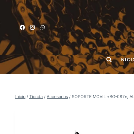
Saltar
al
contenido
INICI
Inicio
/
Tienda
/
Accesorios
/
SOPORTE MOVIL «BG-087», A