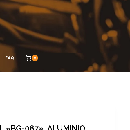
FAQ
0
 «BG-087», ALUMINIO,