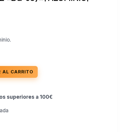
inio.
 AL CARRITO
dos superiores a 100€
zada