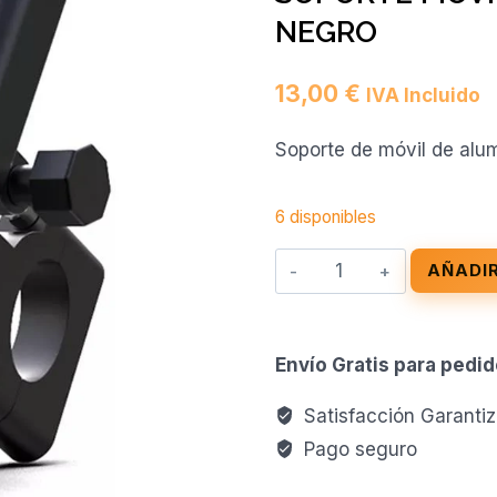
NEGRO
13,00
€
IVA Incluido
Soporte de móvil de alum
6 disponibles
SOPORTE
AÑADIR
MOVIL
«BG-
087»,
Envío Gratis para pedi
ALUMINIO,
NEGRO
Satisfacción Garanti
cantidad
Pago seguro