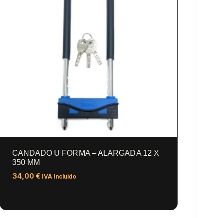
CANDADO U FORMA – ALARGADA 12 X
350 MM
34,00
€
IVA Incluido